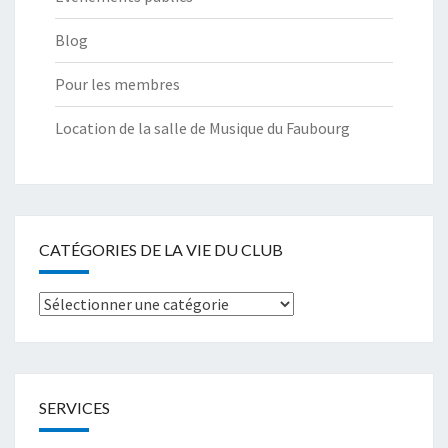
Blog
Pour les membres
Location de la salle de Musique du Faubourg
CATÉGORIES DE LA VIE DU CLUB
Catégories
de
la
Vie
SERVICES
du
club