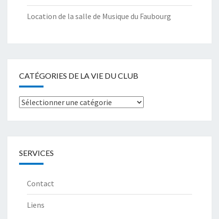
Location de la salle de Musique du Faubourg
CATÉGORIES DE LA VIE DU CLUB
Catégories
de
la
Vie
SERVICES
du
club
Contact
Liens