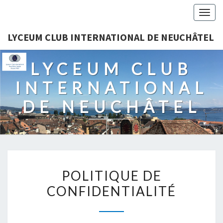
Togg
navig
LYCEUM CLUB INTERNATIONAL DE NEUCHÂTEL
LYCEUM CLUB
INTERNATIONAL
DE NEUCHÂTEL
POLITIQUE
POLITIQUE DE
DE
CONFIDENTIALITÉ
CONFIDENTIALITÉ