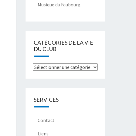
Musique du Faubourg
CATÉGORIES DE LA VIE
DU CLUB
Catégories
de
la
Vie
SERVICES
du
club
Contact
Liens