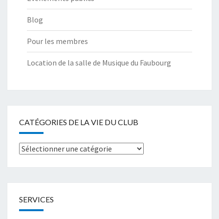
Blog
Pour les membres
Location de la salle de Musique du Faubourg
CATÉGORIES DE LA VIE DU CLUB
Catégories
de
la
Vie
SERVICES
du
club