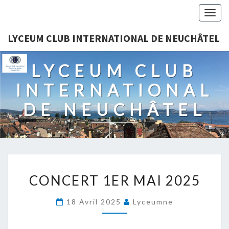
Togg
navig
LYCEUM CLUB INTERNATIONAL DE NEUCHÂTEL
LYCEUM CLUB
INTERNATIONAL
DE NEUCHÂTEL
CONCERT
CONCERT 1ER MAI 2025
1ER
MAI
18 Avril 2025
Lyceumne
2025