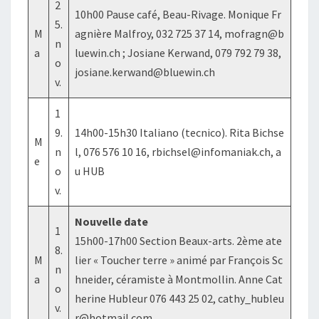
2
10h00 Pause café, Beau-Rivage. Monique Fr
5.
M
agnière Malfroy, 032 725 37 14, mofragn@b
n
a
luewin.ch ; Josiane Kerwand, 079 792 79 38,
o
josiane.kerwand@bluewin.ch
v.
1
9.
14h00-15h30 Italiano (tecnico). Rita Bichse
M
n
l, 076 576 10 16, rbichsel@infomaniak.ch, a
e
o
u HUB
v.
Nouvelle date
1
15h00-17h00 Section Beaux-arts. 2ème ate
8.
M
lier « Toucher terre » animé par François Sc
n
a
hneider, céramiste à Montmollin. Anne Cat
o
herine Hubleur 076 443 25 02, cathy_hubleu
v.
r@hotmail.com