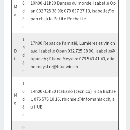
6.
10h00-11h30 Danses du monde. Isabelle Op
M
d
an 032 725 38 90; 079 637 27 13, isabelle@o
a
é
pan.ch, à la Petite Rochette
c.
1
17h00 Repas de l’amitié, Lumières et vin ch
4.
D
aud. Isabelle Opan 032 725 38 90, isabelle@
d
i
opan.ch ; Eliane Meystre 079 543 41 43, elia
é
ne.meystre@bluewin.ch
c.
1
0.
14h00-15h30 Italiano (tecnico). Rita Bichse
M
d
l, 076 576 10 16, rbichsel@infomaniak.ch, a
e
é
u HUB
c.
0