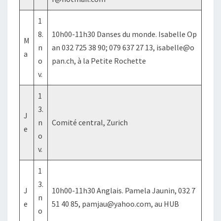
1
8.
10h00-11h30 Danses du monde. Isabelle Op
M
n
an 032 725 38 90; 079 637 27 13, isabelle@o
a
o
pan.ch, à la Petite Rochette
v.
1
3.
J
n
Comité central, Zurich
e
o
v.
1
3.
J
10h00-11h30 Anglais. Pamela Jaunin, 032 7
n
e
51 40 85, pamjau@yahoo.com, au HUB
o