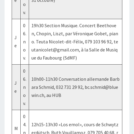
e
31 octobre)
o
v.
0
19h30 Section Musique. Concert Beethove
6.
n, Chopin, Liszt, par Véronique Gobet, pian
J
n
o. Teuta Nicolet-dit-Félix, 079 103 96 92, te
e
o
utanicolet@gmail.com, à la Salle de Musiq
v.
ue du Faubourg (SdMF)
0
6.
10h00-11h30 Conversation allemande Barb
J
n
ara Schmid, 032 731 29 92, bc.schmid@blue
e
o
win.ch, au HUB
v.
0
4.
12h15-13h30 «Los emol», cours de Schwytz
M
n
erdütsch. Ruth Vouillamoz, 079 705 40 68, r