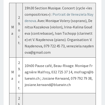
19h30 Section Musique. Concert (cycle «les
compositrices») :
Portrait de Veneziela Nay
2
denova
. Avec Monique Volery (soprano), De
9.
M
nitsa Kazakova (violon), Irina-Kalina Goud
o
a
eva (contrebasse), Ivan Tschopp (clarinett
c
e) et V. Naydenova (piano). Organisation: V.
t.
Naydenova, 079 722 45 73, veneziela.nayden
ova@gmail.com
2
10h00 Pause café, Beau-Rivage. Monique Fr
9.
M
agnière Malfroy, 032 725 37 14, mofragn@b
o
a
luewin.ch ; Josiane Kerwand, 079 792 79 38,
c
josiane.kerwand@bluewin.ch
t.
2
5.