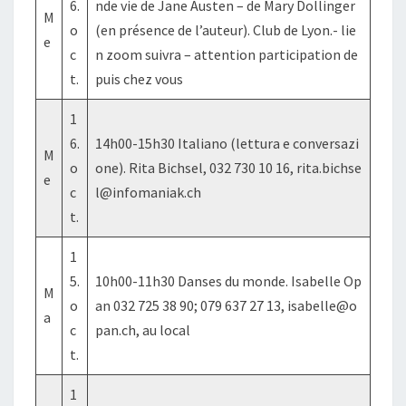
6.
nde vie de Jane Austen – de Mary Dollinger
M
o
(en présence de l’auteur). Club de Lyon.- lie
e
c
n zoom suivra – attention participation de
t.
puis chez vous
1
6.
14h00-15h30 Italiano (lettura e conversazi
M
o
one). Rita Bichsel, 032 730 10 16, rita.bichse
e
c
l@infomaniak.ch
t.
1
5.
10h00-11h30 Danses du monde. Isabelle Op
M
o
an 032 725 38 90; 079 637 27 13, isabelle@o
a
c
pan.ch, au local
t.
1