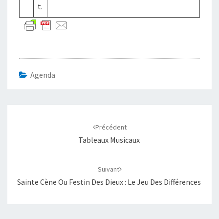
t.
Agenda
Navigation
d'article
Précédent
Tableaux Musicaux
Suivant
Sainte Cène Ou Festin Des Dieux : Le Jeu Des Différences