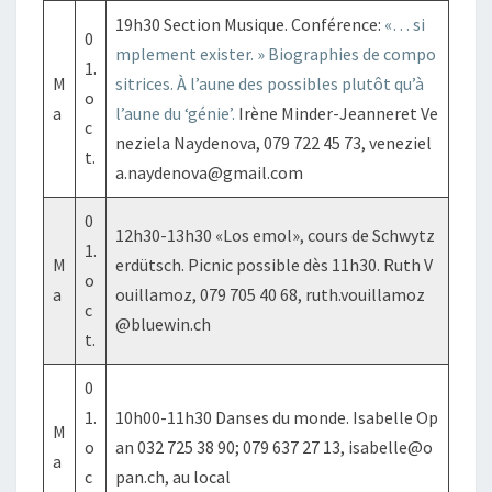
19h30 Section Musique. Conférence:
«… si
0
mplement exister. » Biographies de compo
1.
M
sitrices. À l’aune des possibles plutôt qu’à
o
a
l’aune du ‘génie’.
Irène Minder-Jeanneret Ve
c
neziela Naydenova, 079 722 45 73, veneziel
t.
a.naydenova@gmail.com
0
12h30-13h30 «Los emol», cours de Schwytz
1.
M
erdütsch. Picnic possible dès 11h30. Ruth V
o
a
ouillamoz, 079 705 40 68, ruth.vouillamoz
c
@bluewin.ch
t.
0
1.
10h00-11h30 Danses du monde. Isabelle Op
M
o
an 032 725 38 90; 079 637 27 13, isabelle@o
a
c
pan.ch, au local