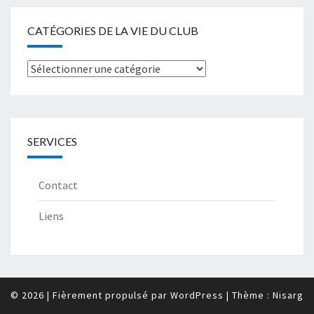
CATÉGORIES DE LA VIE DU CLUB
Catégories
de
la
Vie
SERVICES
du
club
Contact
Liens
© 2026
|
Fièrement propulsé par
WordPress
|
Thème :
Nisarg