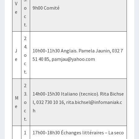
V
o
9h00 Comité
e
c
t.
2
4.
J
10h00-11h30 Anglais. Pamela Jaunin, 032 7
o
e
51 40 85, pamjau@yahoo.com
c
t.
2
3.
14h00-15h30 Italiano (tecnico). Rita Bichse
M
o
l, 032 730 10 16, rita.bichsel@infomaniak.c
e
c
h
t.
1
17h00-18h30 Échanges littéraires – La seco