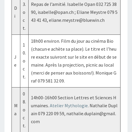
3.
Repas de l’amitié. Isabelle Opan 032 725 38
D
o
90, isabelle@opan.ch ; Eliane Meystre 079 5
i
c
43 41 43, eliane.meystre@bluewin.ch
t.
18h00 environ. Film du jour au cinéma Bio
1
(chacun·e achète sa place). Le titre et l’heu
0.
J
re exacte suivront sur le site en début de se
o
e
maine. Après la projection, picnic au local
c
(merci de penser aux boissons!). Monique G
t.
raf 079 581 32 09.
0
14h00-16h00 Section Lettres et Sciences H
8.
M
umaines.
Atelier Mythologie
. Nathalie Dupl
o
a
ain 079 220 09 59, nathalie.duplain@gmail.
c
com
t.