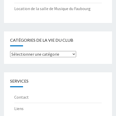
Location de la salle de Musique du Faubourg
CATÉGORIES DE LA VIE DU CLUB
Catégories
de
la
Vie
SERVICES
du
club
Contact
Liens