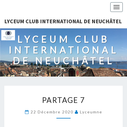
Togg
navig
LYCEUM CLUB INTERNATIONAL DE NEUCHÂTEL
LYCEUM CLUB
INTERNATIONAL
DE NEUCHÂTEL
PARTAGE
PARTAGE 7
7
22 Décembre 2020
Lyceumne