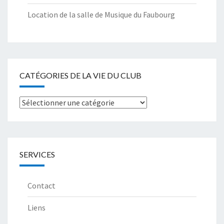
Location de la salle de Musique du Faubourg
CATÉGORIES DE LA VIE DU CLUB
Catégories
de
la
Vie
SERVICES
du
club
Contact
Liens