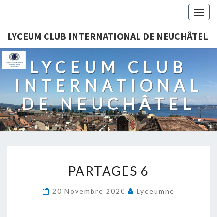
Togg
navig
LYCEUM CLUB INTERNATIONAL DE NEUCHÂTEL
LYCEUM CLUB
INTERNATIONAL
DE NEUCHÂTEL
PARTAGES
PARTAGES 6
6
20 Novembre 2020
Lyceumne