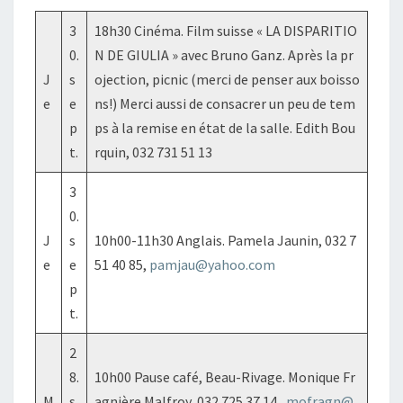
3
18h30 Cinéma. Film suisse « LA DISPARITIO
0.
N DE GIULIA » avec Bruno Ganz. Après la pr
J
s
ojection, picnic (merci de penser aux boisso
e
e
ns!) Merci aussi de consacrer un peu de tem
p
ps à la remise en état de la salle. Edith Bou
t.
rquin, 032 731 51 13
3
0.
J
s
10h00-11h30 Anglais. Pamela Jaunin, 032 7
e
e
51 40 85,
pamjau@yahoo.com
p
t.
2
8.
10h00 Pause café, Beau-Rivage. Monique Fr
M
s
agnière Malfroy, 032 725 37 14 ,
mofragn@