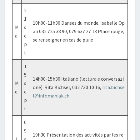
2
1.
10h00-11h30 Danses du monde. Isabelle Op
M
s
an 032 725 38 90; 079 637 27 13 Place rouge,
a
e
se renseigner en cas de pluie
p
t.
1
5.
14h00-15h30 Italiano (lettura e conversazi
M
s
one). Rita Bichsel, 032 730 10 16,
rita.bichse
e
e
l@infomaniak.ch
p
t.
0
9.
19h30 Présentation des activités par les re
J
s