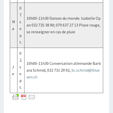
0
7.
10h00-11h30 Danses du monde. Isabelle Op
M
s
an 032 725 38 90; 079 637 27 13 Place rouge,
a
e
se renseigner en cas de pluie
p
t.
0
2.
10h00-11h30 Conversation allemande Barb
J
s
ara Schmid, 032 731 29 92,
bc.schmid@blue
e
e
win.ch
p
t.