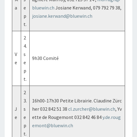
a
e
bluewin.ch
Josiane Kerwand, 079 792 79 38,
p
josiane.kerwand@bluewin.ch
t.
2
4.
V
s
9h30 Comité
e
e
p
t.
2
3.
16h00-17h30 Petite Librairie. Claudine Zürc
J
s
her 032 842 51 38
cl.zurcher@bluewin.ch
, Yv
e
e
ette de Rougemont 032 842 46 84
y.de.roug
p
emont@bluewin.ch
t.