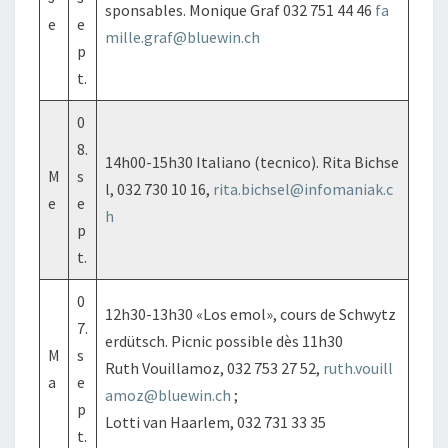
sponsables. Monique Graf 032 751 44 46
fa
e
e
mille.graf@bluewin.ch
p
t.
0
8.
14h00-15h30 Italiano (tecnico). Rita Bichse
M
s
l, 032 730 10 16,
rita.bichsel@infomaniak.c
e
e
h
p
t.
0
12h30-13h30 «Los emol», cours de Schwytz
7.
erdütsch. Picnic possible dès 11h30
M
s
Ruth Vouillamoz, 032 753 27 52,
ruth.vouill
a
e
amoz@bluewin.ch
;
p
Lotti van Haarlem, 032 731 33 35
t.