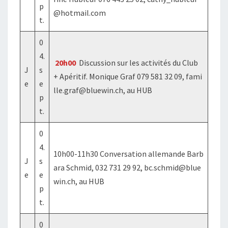
p
@hotmail.com
t.
0
4.
20h00
Discussion sur les activités du Club
J
s
+ Apéritif. Monique Graf 079 581 32 09, fami
e
e
lle.graf@bluewin.ch, au HUB
p
t.
0
4.
10h00-11h30 Conversation allemande Barb
J
s
ara Schmid, 032 731 29 92, bc.schmid@blue
e
e
win.ch, au HUB
p
t.
0