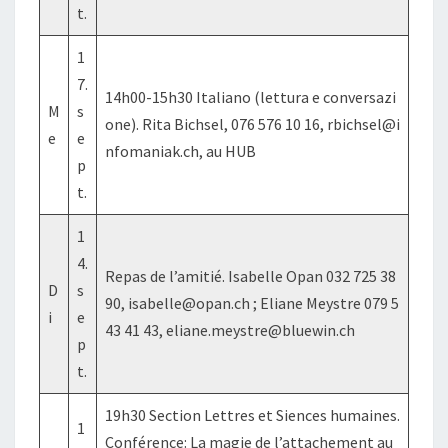
t.
1
7.
14h00-15h30 Italiano (lettura e conversazi
M
s
one). Rita Bichsel, 076 576 10 16, rbichsel@i
e
e
nfomaniak.ch, au HUB
p
t.
1
4.
Repas de l’amitié. Isabelle Opan 032 725 38
D
s
90, isabelle@opan.ch ; Eliane Meystre 079 5
i
e
43 41 43, eliane.meystre@bluewin.ch
p
t.
19h30 Section Lettres et Siences humaines.
1
Conférence: La magie de l’attachement au