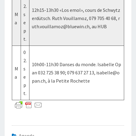
2.
12h15-13h30 «Los emol», cours de Schwytz
M
s
erdütsch. Ruth Vouillamoz, 079 705 40 68, r
a
e
uth.vouillamoz@bluewin.ch, au HUB
p
t.
0
2.
10h00-11h30 Danses du monde. Isabelle Op
M
s
an 032 725 38 90; 079 637 27 13, isabelle@o
a
e
pan.ch, à la Petite Rochette
p
t.
Agenda