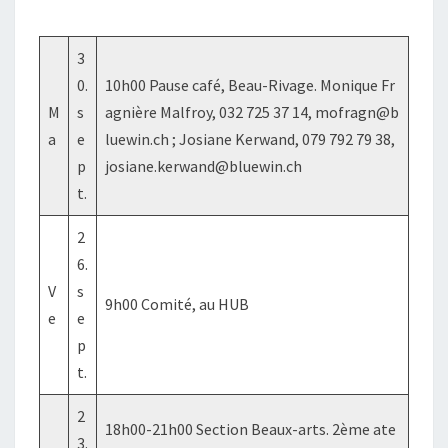
3
0.
10h00 Pause café, Beau-Rivage. Monique Fr
M
s
agnière Malfroy, 032 725 37 14, mofragn@b
a
e
luewin.ch ; Josiane Kerwand, 079 792 79 38,
p
josiane.kerwand@bluewin.ch
t.
2
6.
V
s
9h00 Comité, au HUB
e
e
p
t.
2
18h00-21h00 Section Beaux-arts. 2ème ate
3.