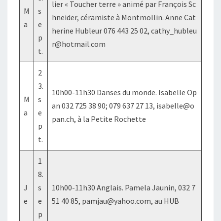
lier « Toucher terre » animé par François Sc
M
s
hneider, céramiste à Montmollin. Anne Cat
a
e
herine Hubleur 076 443 25 02, cathy_hubleu
p
r@hotmail.com
t.
2
3.
10h00-11h30 Danses du monde. Isabelle Op
M
s
an 032 725 38 90; 079 637 27 13, isabelle@o
a
e
pan.ch, à la Petite Rochette
p
t.
1
8.
J
s
10h00-11h30 Anglais. Pamela Jaunin, 032 7
e
e
51 40 85, pamjau@yahoo.com, au HUB
p