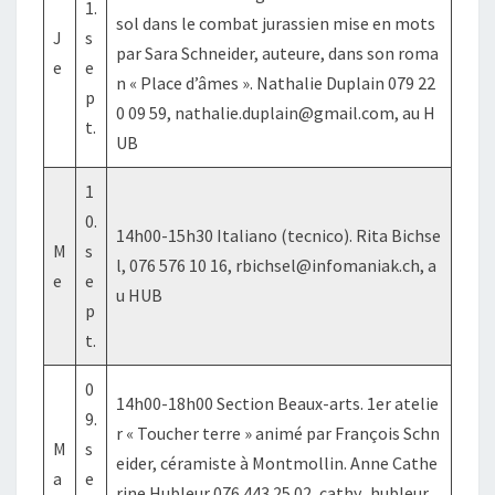
1.
sol dans le combat jurassien mise en mots
J
s
par Sara Schneider, auteure, dans son roma
e
e
n « Place d’âmes ». Nathalie Duplain 079 22
p
0 09 59, nathalie.duplain@gmail.com, au H
t.
UB
1
0.
14h00-15h30 Italiano (tecnico). Rita Bichse
M
s
l, 076 576 10 16, rbichsel@infomaniak.ch, a
e
e
u HUB
p
t.
0
14h00-18h00 Section Beaux-arts. 1er atelie
9.
r « Toucher terre » animé par François Schn
M
s
eider, céramiste à Montmollin. Anne Cathe
a
e
rine Hubleur 076 443 25 02, cathy_hubleur