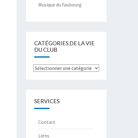
Musique du Faubourg
CATÉGORIES DE LA VIE
DU CLUB
Catégories
de
la
Vie
SERVICES
du
club
Contact
Liens