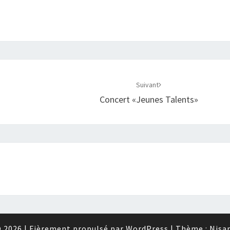
Suivant
Concert «Jeunes Talents»
 2026
|
Fièrement propulsé par
WordPress
|
Thème :
Nisa