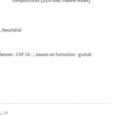
compositrices [2024 avec Pauline Milani].
, Neuchâtel
ennes : CHF 10.- ; Jeunes en formation : gratuit
s
,
Le