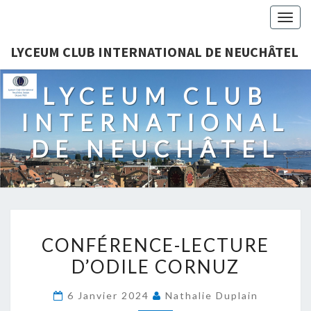
Togg
navig
LYCEUM CLUB INTERNATIONAL DE NEUCHÂTEL
LYCEUM CLUB
INTERNATIONAL
DE NEUCHÂTEL
CONFÉRENCE-
CONFÉRENCE-LECTURE
LECTURE
D’ODILE CORNUZ
D’ODILE
CORNUZ
6 Janvier 2024
Nathalie Duplain