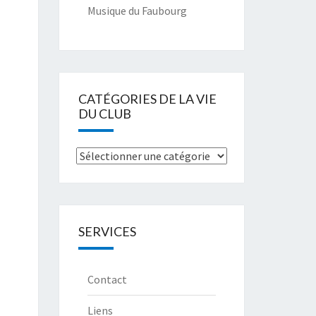
Musique du Faubourg
CATÉGORIES DE LA VIE
DU CLUB
Catégories
de
la
Vie
SERVICES
du
club
Contact
Liens