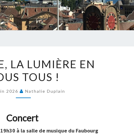
MUSIQUE,
, LA LUMIÈRE EN
LA
OUS TOUS !
LUMIÈRE
EN
NOUS TOUS
uin 2026
Nathalie Duplain
!
Concert
 19h30 à la salle de musique du Faubourg