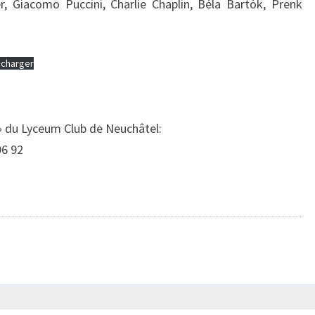
er, Giacomo Puccini, Charlie Chaplin, Béla Bartók, Prenk
écharger
» du Lyceum Club de Neuchâtel:
96 92